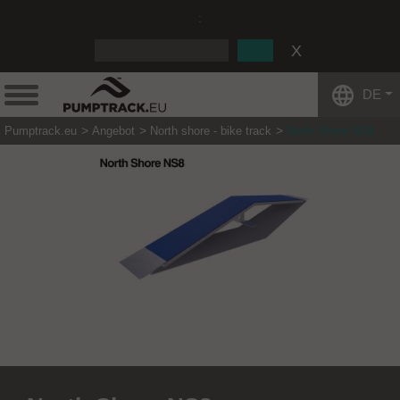
:
DE
Pumptrack.eu
Angebot
North shore - bike track
North Shore NS8