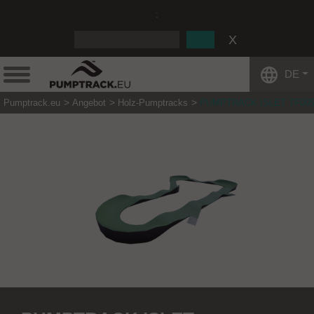
:
DE
Pumptrack.eu
Angebot
Holz-Pumptracks
PUMPTRACK ISLET TF00