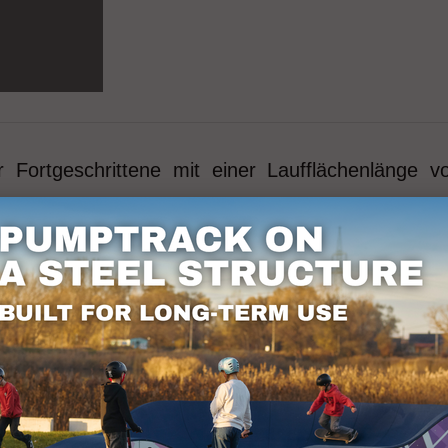
Fortgeschrittene mit einer Laufflächenlänge vo
 Mit einer Fläche von 14,49 m x 16,99 m biete
ne Nutzer gleichermaßen geeignet ist. Dank s
track LINE PFL2 ideal für Parks, Erholungsgebiet
d aktive Erholung.