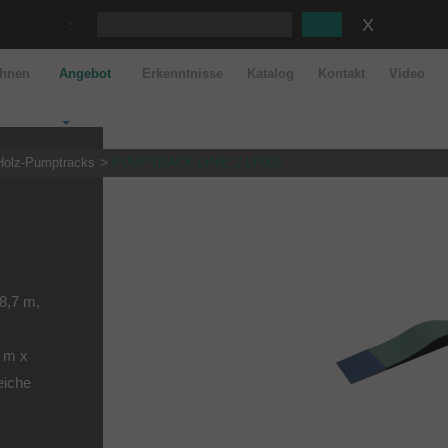
:
ahnen
Angebot
Erkenntnisse
Katalog
Kontakt
Video
Holz-Pumptracks
PUMPTRACK LINIE 2 LF002
18,7 m,
9 m x
eiche