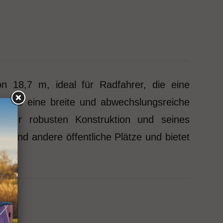
n 18,7 m, ideal für Radfahrer, die eine
t sie eine breite und abwechslungsreiche
einer robusten Konstruktion und seines
e und andere öffentliche Plätze und bietet