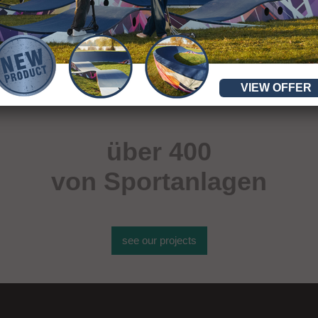
VIEW OFFER
über 400
von Sportanlagen
see our projects