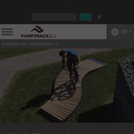
:
DE
Pumptrack.eu
Erkenntnisse
North Shore Larix Zabrze