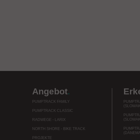
Angebot
.
Erk
PUMPTRACK FAMILY
PUMPTRA
(SLOWAK
PUMPTRACK CLASSIC
PUMPTR
(SLOWAK
RADWEGE - LARIX
PUMPTR
NORTH SHORE - BIKE TRACK
(DÄNEM
PROJEKTE