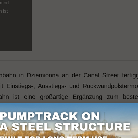
mfort
 ist
bahn in Dziemionna an der Canal Street fertigg
 Einstiegs-, Ausstiegs- und Rückwandpolstermod
-Bahn ist eine großartige Ergänzung zum bes
ex, der perfekt auf die Bedürfnisse von Sportb
paß und die Entwicklung von sportlichen Fähigkeite