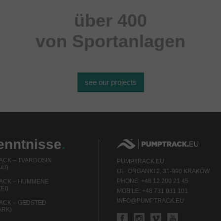
über 400
von Sportanlagen
see our projects
enntnisse
.
CK – TVARDOSIN
PUMPTRACK.EU
EI)
UL. ORGANKI 2, 31-990 KRAKÓW
PHONE: +48 12 200 21 45
ACK – HUMMENE
EI)
MOBILE: +48 731 031 101
INFO@PUMPTRACK.EU
ACK – GEDSTED
ARK)