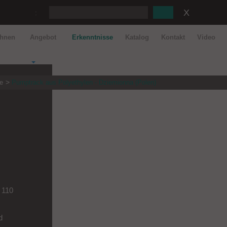
:
ahnen
Angebot
Erkenntnisse
Katalog
Kontakt
Video
e
Pumptrack aus Polyethylen - Dziemionna (Polen)
e 110
d