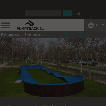
:
DE
Pumptrack.eu
Erkenntnisse
Pumptrack - Belgrad (Serbien)