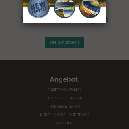
über 400
von Sportanlagen
see our projects
Angebot
.
PUMPTRACK FAMILY
PUMPTRACK CLASSIC
RADWEGE - LARIX
NORTH SHORE - BIKE TRACK
PROJEKTE