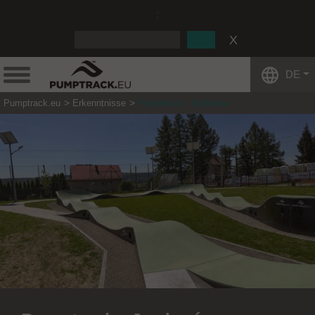
:
DE
Pumptrack.eu
Erkenntnisse
Pumptrack - Jordanów