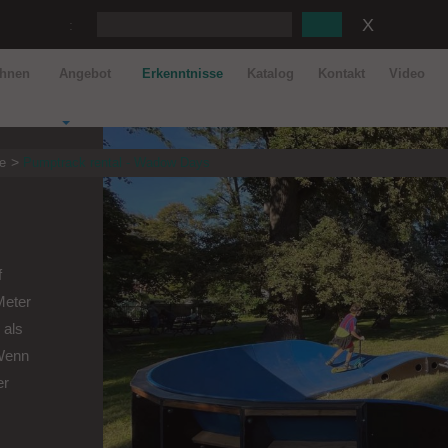
:
ahnen
Angebot
Erkenntnisse
Katalog
Kontakt
Video
e
Pumptrack rental - Wadow Days
f
Meter
 als
 Wenn
er
.