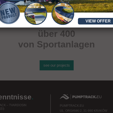
VIEW OFFER
über 400
von Sportanlagen
see our projects
enntnisse
.
CK – TVARDOSIN
PUMPTRACK.EU
EI)
UL. ORGANKI 2, 31-990 KRAKÓW