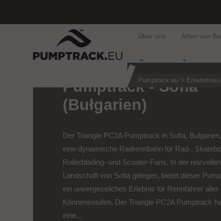
Über uns
Arten von B
Pumptrack.eu
Erkenntniss
Pumptrack - Sofia
(Bułgarien)
Der Triangle PC2A Pumptrack in Sofia, Bulgarien,
eine dynamische Radrennbahn für Rad-, Skatebo
Rollerblading- und Scooter-Fans. In der reizvolle
Landschaft von Sofia gelegen, bietet dieser Pum
ein unvergessliches Erlebnis für Rennfahrer aller
Könnensstufen. Der Triangle PC2A Pumptrack ha
eine...