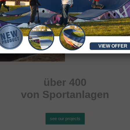
VIEW OFFER
über 400
von Sportanlagen
see our projects