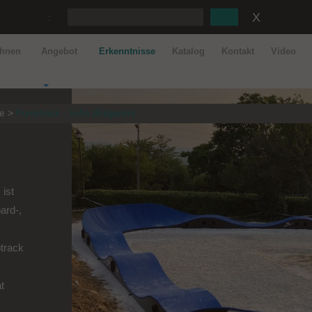
:
ahnen
Angebot
Erkenntnisse
Katalog
Kontakt
Video
e
Pumptrack - Sofia (Bułgarien)
 ist
ard-,
n
ptrack
t