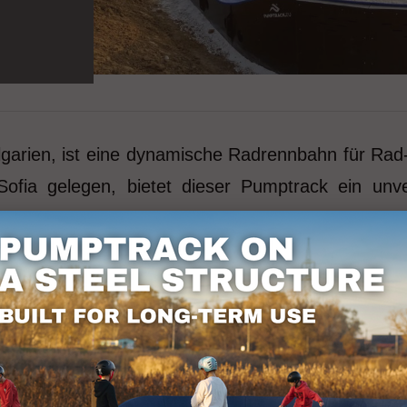
garien, ist eine dynamische Radrennbahn für Rad-
Sofia gelegen, bietet dieser Pumptrack ein unver
ack hat eine beeindruckende Länge von 46 Metern
technik zu verbessern. Die Farbgebung der Bahn 
, sondern auch für Energie und Spaß beim Fahren
ortbegeisterte treffen, ihre Erfahrungen austau