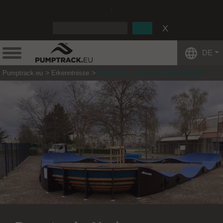
:
DE
Pumptrack.eu
Erkenntnisse
Pumptrack - Vaulx-en-Velin (Francja)