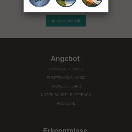
see our projects
Angebot
.
PUMPTRACK FAMILY
PUMPTRACK CLASSIC
RADWEGE - LARIX
NORTH SHORE - BIKE TRACK
PROJEKTE
Erkenntnisse
.